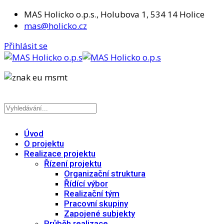
MAS Holicko o.p.s., Holubova 1, 534 14 Holice
mas@holicko.cz
Přihlásit se
Úvod
O projektu
Realizace projektu
Řízení projektu
Organizační struktura
Řídící výbor
Realizační tým
Pracovní skupiny
Zapojené subjekty
Průběh realizace