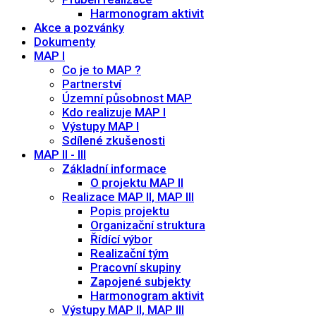
Harmonogram aktivit
Akce a pozvánky
Dokumenty
MAP I
Co je to MAP ?
Partnerství
Územní působnost MAP
Kdo realizuje MAP I
Výstupy MAP I
Sdílené zkušenosti
MAP II - III
Základní informace
O projektu MAP II
Realizace MAP II, MAP III
Popis projektu
Organizační struktura
Řídící výbor
Realizační tým
Pracovní skupiny
Zapojené subjekty
Harmonogram aktivit
Výstupy MAP II, MAP III