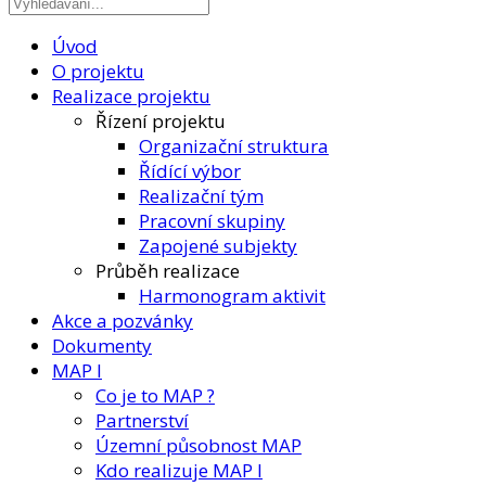
Úvod
O projektu
Realizace projektu
Řízení projektu
Organizační struktura
Řídící výbor
Realizační tým
Pracovní skupiny
Zapojené subjekty
Průběh realizace
Harmonogram aktivit
Akce a pozvánky
Dokumenty
MAP I
Co je to MAP ?
Partnerství
Územní působnost MAP
Kdo realizuje MAP I