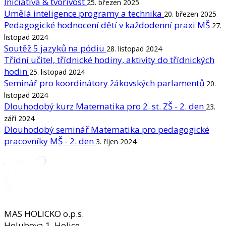
Iniciativa & tvořivost
25. březen 2025
Umělá inteligence programy a technika
20. březen 2025
Pedagogické hodnocení dětí v každodenní praxi MŠ
27.
listopad 2024
Soutěž 5 jazyků na pódiu
28. listopad 2024
Třídní učitel, třídnické hodiny, aktivity do třídnických
hodin
25. listopad 2024
Seminář pro koordinátory žákovských parlamentů
20.
listopad 2024
Dlouhodobý kurz Matematika pro 2. st. ZŠ - 2. den
23.
září 2024
Dlouhodobý seminář Matematika pro pedagogické
pracovníky MŠ - 2. den
3. říjen 2024
MAS HOLICKO o.p.s.
Holubova 1, Holice